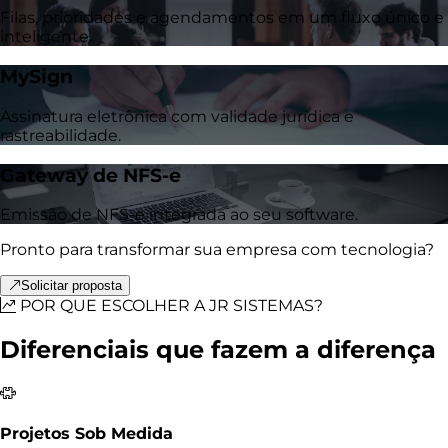
Filas, prioridades e agendamentos em um fluxo único e
inteligente.
MySign
Assinatura eletrônica com validade jurídica e
rastreabilidade.
Gateway de NFS-e
Emissão de NFS-e integrada ao seu software.
Pronto para transformar sua empresa com tecnologia?
Solicitar proposta
POR QUE ESCOLHER A JR SISTEMAS?
Diferenciais que fazem a diferença
Projetos Sob Medida